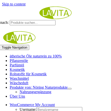
Skip to content
nach:
Toggle Navigation
ätherische Öle naturrein zu 100%
Pflanzenöle
Parfümöl
Kosmetik
Rohstoffe für Kosmetik
Waschmittel
Wäscheduft
Produkte von: Nöring Naturprodukte
Nahrungsergänzung
Über Uns
WooCommerce My Account
Username: