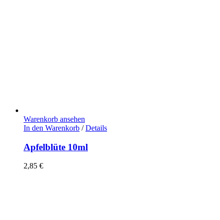
Warenkorb ansehen
In den Warenkorb
/
Details
Apfelblüte 10ml
2,85
€