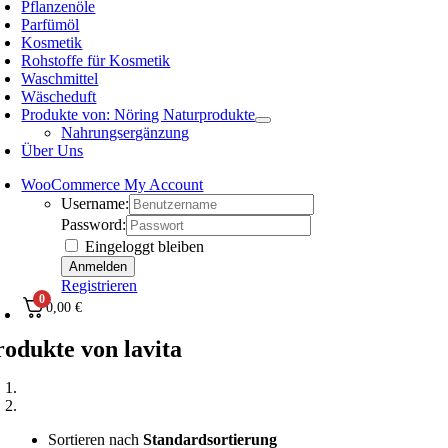
Pflanzenöle
Parfümöl
Kosmetik
Rohstoffe für Kosmetik
Waschmittel
Wäscheduft
Produkte von: Nöring Naturprodukte
Nahrungsergänzung
Über Uns
WooCommerce My Account
Username:
Password:
Eingeloggt bleiben
Registrieren
0
0,00
€
rodukte von lavita
Sortieren nach
Standardsortierung