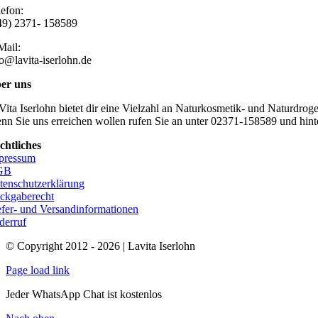
lefon:
49) 2371- 158589
Mail:
fo@lavita-iserlohn.de
er uns
Vita Iserlohn bietet dir eine Vielzahl an Naturkosmetik- und Naturdro
nn Sie uns erreichen wollen rufen Sie an unter 02371-158589 und hinte
chtliches
pressum
GB
tenschutzerklärung
ckgaberecht
efer- und Versandinformationen
derruf
© Copyright 2012 - 2026 | Lavita Iserlohn
Page load link
Jeder WhatsApp Chat ist kostenlos