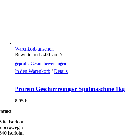
Warenkorb ansehen
Bewertet mit
5.00
von 5
geprüfte Gesamtbewertungen
In den Warenkorb
/
Details
Prorein Geschirrreiniger Spülmaschine 1kg
8,95
€
ntakt
Vita Iserlohn
ubergweg 5
640 Iserlohn