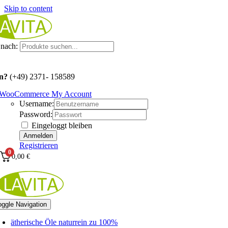
Skip to content
nach:
n?
(+49) 2371- 158589
WooCommerce My Account
Username:
Password:
Eingeloggt bleiben
Registrieren
0
0,00
€
oggle Navigation
ätherische Öle naturrein zu 100%